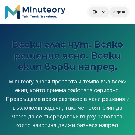
Sign In
Всеки глас чут. Всяко
решение ясно. Всеки
екип върви напред.
Minuteory внася простота и темпо във всеки
екип, който приема работата сериозно.
Превръщаме всеки разговор в ясни решения и
възложени задачи, така че твоят екип да
може да се съсредоточи върху работата,
която наистина движи бизнеса напред.