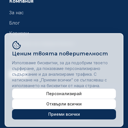
Компания
За нас
Блог
Кариери
Политика за поверителност
Ценим твоята поверителност
DPA
Използваме бисквитки, за да подобрим твоето
Общи условия
сърфиране, да показваме персонализирано
Контакт
съдържание и да анализираме трафика. С
натискане на „Приеми всички“ се съгласяваш с
използването на бисквитки от наша страна.
Персонализирай
© 2025 Minuteory.com. Всички права запазени.
Отхвърли всички
Приеми всички