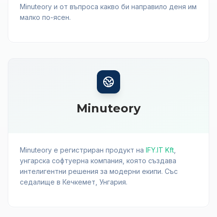
Minuteory и от въпроса какво би направило деня им
малко по-ясен.
Minuteory
Minuteory е регистриран продукт на
IFY.IT Kft
,
унгарска софтуерна компания, която създава
интелигентни решения за модерни екипи. Със
седалище в Кечкемет, Унгария.