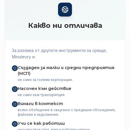
Какво ни отличава
За разлика от другите инструменти за срещи,
Minuteory е:
Създаден за малки и средни предприятия
(МСП)
не само за големи корпорации.
Насочен към действие
не само към транскрипция.
Винаги в контекст
всяко обобщение е свързано с предишни обсъждания,
файлове и задължения.
Учи се как работиш
научава твоя стил, език и работни навици.