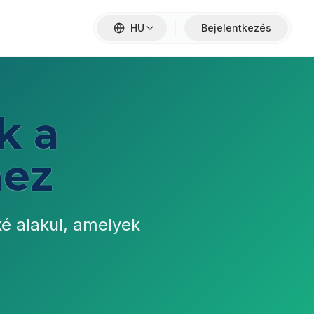
HU
Bejelentkezés
k a
hez
é alakul, amelyek