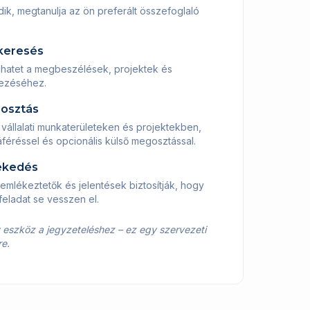
dik, megtanulja az ön preferált összefoglaló
akeresés
 chatet a megbeszélések, projektek és
dezéséhez.
osztás
a vállalati munkaterületeken és projektekben,
éréssel és opcionális külső megosztással.
ekedés
, emlékeztetők és jelentések biztosítják, hogy
eladat se vesszen el.
eszköz a jegyzeteléshez – ez egy szervezeti
re.