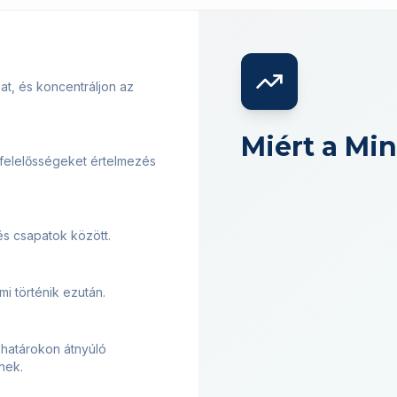
t, és koncentráljon az
Miért a Mi
felelősségeket értelmezés
és csapatok között.
 mi történik ezután.
 határokon átnyúló
nek.