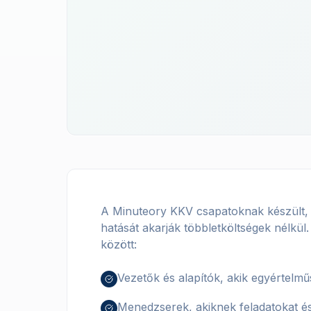
A Minuteory KKV csapatoknak készült, 
hatását akarják többletköltségek nélkül
között:
Vezetők és alapítók, akik egyértelm
Menedzserek, akiknek feladatokat és