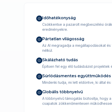
Időhatékonyság
Csökkentse a pazarolt megbeszélési óráka
eredményekre.
Pártatlan világosság
Az AI megragadja a megállapodásokat és 
nélkül.
Skálázható tudás
Építsen fel egy élő tudásbázist projektek 
Súrlódásmentes együttműködés
Mindenki tudja, mi lett eldöntve, ki által és
Globális többnyelvű
A többnyelvű támogatás biztosítja, hogy a
csapatok zökkenőmentesen működhesse