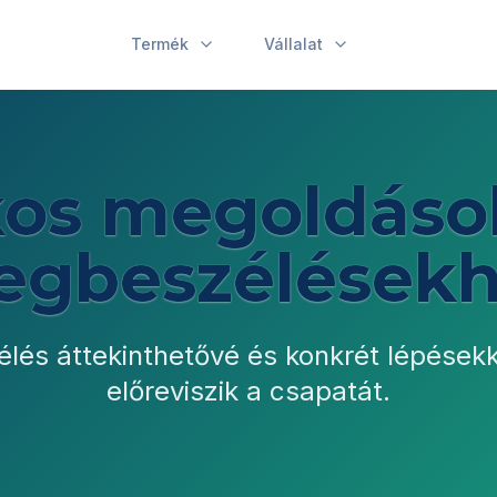
Termék
Vállalat
os megoldáso
gbeszélések
és áttekinthetővé és konkrét lépésekk
előreviszik a csapatát.