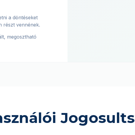
tni a döntéseket
n részt vennének.
ált, megosztható
asználói Jogosult