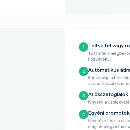
Töltsd fel vagy r
1
Töltsd fel a megbeszé
közvetlenül.
Automatikus átir
2
Konvertálja a beszélg
azonosítással és idő
AI összefoglalók
3
Kinyerik a cselekvési
Egyéni promptok 
4
Lehetővé teszi a csap
meg nem egyeznek a