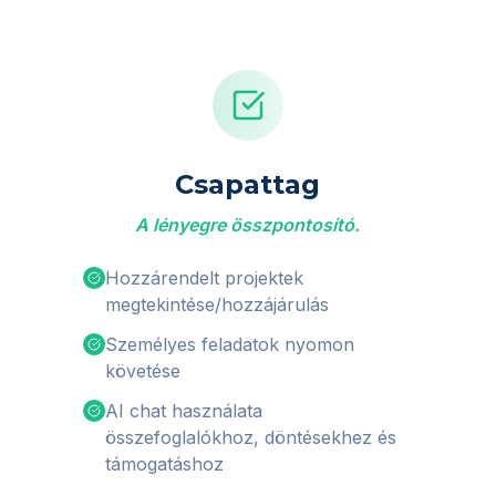
Csapattag
A lényegre összpontosító.
Hozzárendelt projektek
megtekintése/hozzájárulás
Személyes feladatok nyomon
követése
AI chat használata
összefoglalókhoz, döntésekhez és
támogatáshoz