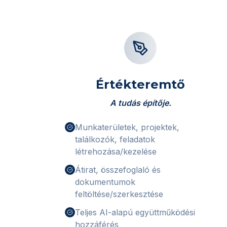
Értékteremtő
A tudás építője.
Munkaterületek, projektek,
találkozók, feladatok
létrehozása/kezelése
Átirat, összefoglaló és
dokumentumok
feltöltése/szerkesztése
Teljes AI-alapú együttműködési
hozzáférés