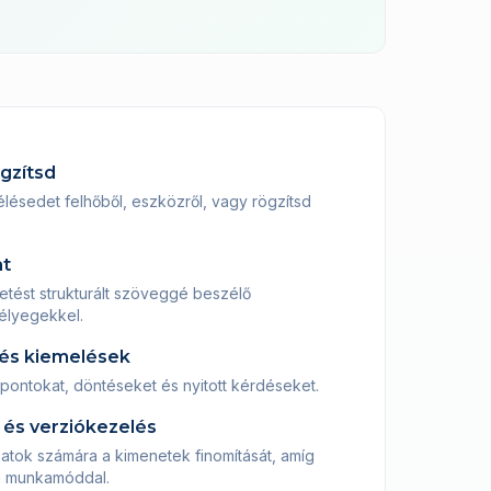
ögzítsd
lésedet felhőből, eszközről, vagy rögzítsd
at
etést strukturált szöveggé beszélő
bélyegekkel.
 és kiemelések
 pontokat, döntéseket és nyitott kérdéseket.
és verziókezelés
atok számára a kimenetek finomítását, amíg
 munkamóddal.