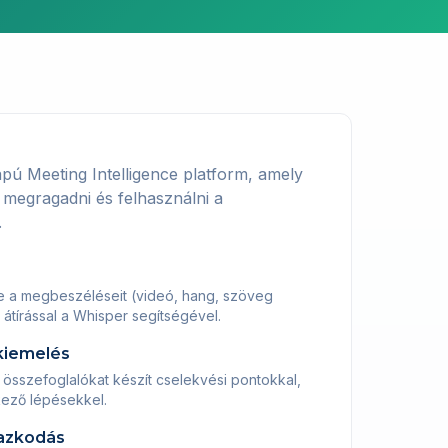
pú Meeting Intelligence platform, amely
 megragadni és felhasználni a
.
se a megbeszéléseit (videó, hang, szöveg
átírással a Whisper segítségével.
kiemelés
 összefoglalókat készít cselekvési pontokkal,
ező lépésekkel.
mazkodás