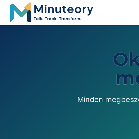
Ok
me
Minden megbeszél