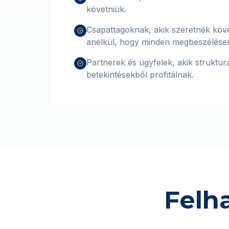
követniük.
Csapattagoknak, akik szeretnék köve
anélkül, hogy minden megbeszélése
Partnerek és ügyfelek, akik struktur
betekintésekből profitálnak.
Felh