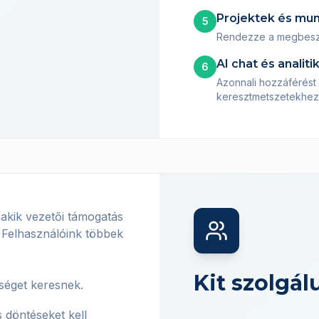
Projektek és mu
5
Rendezze a megbeszél
AI chat és analiti
6
Azonnali hozzáférést 
keresztmetszetekhez
akik vezetői támogatás
. Felhasználóink többek
Kit szolgál
űséget keresnek.
 döntéseket kell