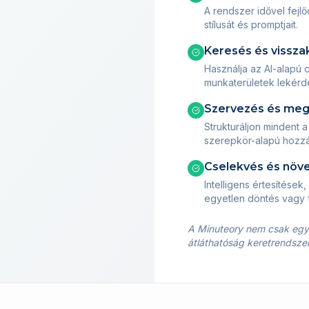
A rendszer idővel fejlő
stílusát és promptjait.
Keresés és vissz
Használja az AI-alapú
munkaterületek lekér
Szervezés és meg
Strukturáljon mindent 
szerepkör-alapú hozzáf
Cselekvés és növ
Intelligens értesítések
egyetlen döntés vagy f
A Minuteory nem csak egy 
átláthatóság keretrendsze