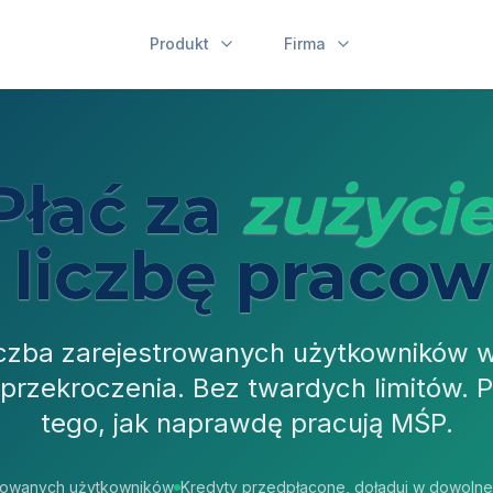
Produkt
Firma
Płać za
zużycie
a liczbę praco
iczba zarejestrowanych użytkowników
e przekroczenia. Bez twardych limitów. 
tego, jak naprawdę pracują MŚP.
trowanych użytkowników
Kredyty przedpłacone, doładuj w dowolnej