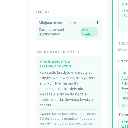
Mie
Zar
ZESPÓŁ
uży
1
Miejsca równoczesne
Zarejestrowani
Bez
użytkownicy
limitu
ZUŻY
Minut
JAK DZIAŁAJĄ KREDYTY
Prze
MODEL KREDYTÓW
PRZEDPŁACONYCH
Kup saldo kredytów. Kredyty są
CO 
odejmowane w miarę korzystania
Aud
z funkcji. Nie ma opłaty
Plik
Tran
miesięcznej, a kredyty nie
pod
wygasają. Gdy saldo będzie
Ory
niskie, doładuj dowolną kwotą z
panelu.
50 /
Uwaga
:
Konta bez aktywności przez
Token
90 dni zostaną usunięte. Pozostałe
TYP
kredyty nie podlegają zwrotowi po
WSZ