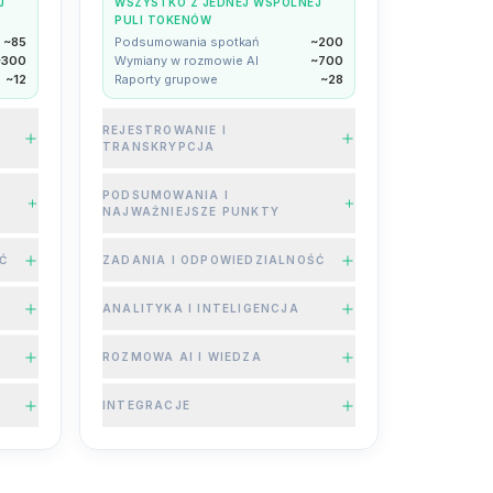
J
WSZYSTKO Z JEDNEJ WSPÓLNEJ
PULI TOKENÓW
~85
Podsumowania spotkań
~200
~300
Wymiany w rozmowie AI
~700
~12
Raporty grupowe
~28
REJESTROWANIE I
TRANSKRYPCJA
PODSUMOWANIA I
NAJWAŻNIEJSZE PUNKTY
Ć
ZADANIA I ODPOWIEDZIALNOŚĆ
ANALITYKA I INTELIGENCJA
ROZMOWA AI I WIEDZA
INTEGRACJE