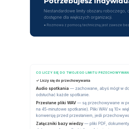
Potrzebujesz indywidu
Niestandardowe limity obszaru roboczego, 
dostępne dla większych organizacji.
●
Rozmowa z pomocą techniczną jest zawsze bez
CO LICZY SIĘ DO TWOJEGO LIMITU PRZECHOWYWAN
✓
Liczy się do przechowywania
Audio spotkania
—
zachowane, abyś mógł w do
odsłuchać każde spotkanie.
Przesłane pliki WAV
—
są przechowywane w pe
na 45-minutowe spotkanie). Pliki WAV są 10× wi
konwersję przed przesłaniem, jeśli przechowywan
Załączniki bazy wiedzy
—
pliki PDF, dokument