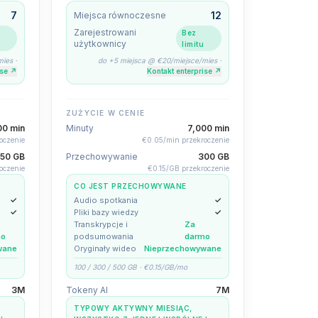
7
12
Miejsca równoczesne
Zarejestrowani
Bez
użytkownicy
limitu
mies
·
do +5 miejsca @ €20/miejsce/mies
·
ise
↗
Kontakt enterprise
↗
ZUŻYCIE W CENIE
00 min
Minuty
7,000 min
oczenie
€0.05/min przekroczenie
150 GB
Przechowywanie
300 GB
oczenie
€0.15/GB przekroczenie
CO JEST PRZECHOWYWANE
✓
Audio spotkania
✓
✓
Pliki bazy wiedzy
✓
Transkrypcje i
Za
mo
podsumowania
darmo
wane
Oryginały wideo
Nieprzechowywane
100 / 300 / 500 GB · €0.15/GB/mo
3M
Tokeny AI
7M
TYPOWY AKTYWNY MIESIĄC,