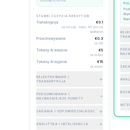
usunięciu konta.
PUL
Pod
Wym
STAWKI ZUŻYCIA KREDYTÓW
Rap
Transkrypcja
€0.1
za minutę · maks. 90 min na
spotkanie
REJE
TRA
Przechowywanie
€0.3
za GB
PODS
Tokeny AI wejście
€5
NAJW
za milion
Tokeny AI wyjście
€15
za milion
ZADA
REJESTROWANIE I
ANAL
TRANSKRYPCJA
ROZM
PODSUMOWANIA I
NAJWAŻNIEJSZE PUNKTY
INTE
ZADANIA I ODPOWIEDZIALNOŚĆ
ANALITYKA I INTELIGENCJA