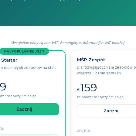
Wszystkie ceny są bez VAT. Szczegóły w informacji o VAT poniżej.
NAJPOPULARNIEJSZY
MŚP Zespół
Starter
Dla rozwijających się zespołów o
ne dla małych zespołów na start
większej liczbie spotkań
9
159
€
szar roboczy / miesiąc
za obszar roboczy / miesiąc
Zacznij
Zacznij
ÓŁ
ZESPÓŁ