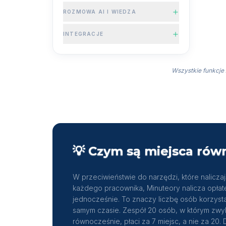
ROZMOWA AI I WIEDZA
INTEGRACJE
Wszystkie funkcje 
💡
Czym są miejsca rów
W przeciwieństwie do narzędzi, które naliczaj
każdego pracownika, Minuteory nalicza opła
jednocześnie. To znaczy liczbę osób korzysta
samym czasie. Zespół 20 osób, w którym zwyk
równocześnie, płaci za 7 miejsc, a nie za 20.