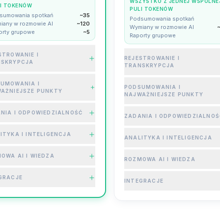
WSZYSTKO Z JEDNEJ WSPÓLNE
I TOKENÓW
PULI TOKENÓW
sumowania spotkań
~35
Podsumowania spotkań
iany w rozmowie AI
~120
Wymiany w rozmowie AI
orty grupowe
~5
Raporty grupowe
STROWANIE I
REJESTROWANIE I
NSKRYPCJA
TRANSKRYPCJA
UMOWANIA I
PODSUMOWANIA I
AŻNIEJSZE PUNKTY
NAJWAŻNIEJSZE PUNKTY
NIA I ODPOWIEDZIALNOŚĆ
ZADANIA I ODPOWIEDZIALNOŚ
ITYKA I INTELIGENCJA
ANALITYKA I INTELIGENCJA
OWA AI I WIEDZA
ROZMOWA AI I WIEDZA
GRACJE
INTEGRACJE