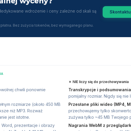
alnej wyceny?
dedykowane wdrożenie i ceny zależne od skali są
Skontaktuj
płatna. Bez zużycia tokenów, bez wymaganego planu.
IA
✗
NIE liczy się do przechowywania
wolnej chwili ponownie
Transkrypcje i podsumowania
pomijalny rozmiar. Nigdy się nie l
łnym rozmiarze (około 450 MB
Przesłane pliki wideo (MP4, 
ększe niż MP3. Rozważ
przechowujemy tylko skonwert
ie jest istotne.
zużywa tylko ~45 MB Twojego 
y Word, prezentacje i obrazy
Nagrania WebM z przeglądark