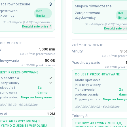
3
jsca równoczesne
Miejsca równoczesne
ejestrowani
Bez
Zarejestrowani
Bez
tkownicy
limitu
użytkownicy
limitu
do +3 miejsca @ €20/miejsce/mies
·
do +4 miejsca @ €20/miejsce/
Kontakt enterprise
↗
Kontakt enterpr
CIE W CENIE
ZUŻYCIE W CENIE
y
1,000 min
Minuty
3,5
€0.08/min przekroczenie
€0.06/min przekr
chowywanie
50 GB
Przechowywanie
€0.25/GB przekroczenie
€0.2/GB przekr
JEST PRZECHOWYWANE
CO JEST PRZECHOWYWANE
io spotkania
✓
Audio spotkania
i bazy wiedzy
✓
Pliki bazy wiedzy
skrypcje i
Za
Transkrypcje i
Za
sumowania
darmo
podsumowania
dar
ginały wideo
Nieprzechowywane
Oryginały wideo
Nieprzechowy
 100 / 150 GB · €0.25/GB/mo
100 / 200 / 300 GB · €0.2/GB/mo
y AI
1.2M
Tokeny AI
OWY AKTYWNY MIESIĄC,
TYPOWY AKTYWNY MIESIĄC,
YSTKO Z JEDNEJ WSPÓLNEJ