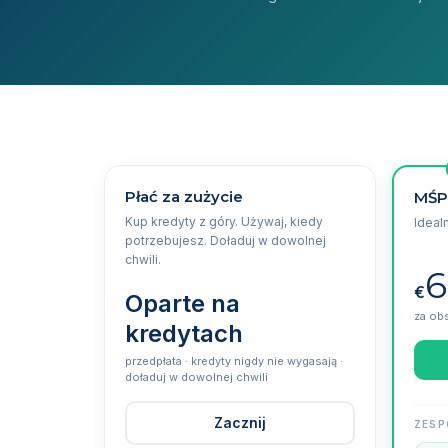
Płać za zużycie
MŚP 
Kup kredyty z góry. Używaj, kiedy
Ideal
potrzebujesz. Doładuj w dowolnej
chwili.
6
€
Oparte na
za ob
kredytach
przedpłata · kredyty nigdy nie wygasają ·
doładuj w dowolnej chwili
Zacznij
ZESP