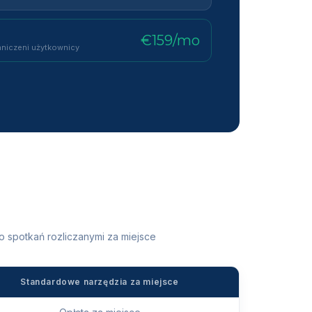
€159
/mo
aniczeni użytkownicy
spotkań rozliczanymi za miejsce
Standardowe narzędzia za miejsce