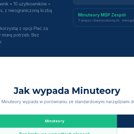
wnik × 10 użytkowników =
, z nieograniczoną liczbą
Minuteory MŚP Zespół
7 miejsc równoczesnych · nieogr
orzystaj z opcji Płać za
w miarę potrzeb. Bez
u.
Jak wypada Minuteory
 Minuteory wypada w porównaniu ze standardowymi narzędziami do 
Minuteory