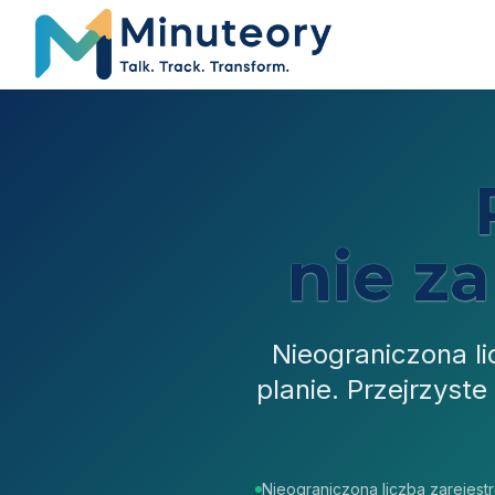
nie z
Nieograniczona l
planie. Przejrzyst
Nieograniczona liczba zarejes