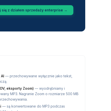
 się z działem sprzedaży enterprise
→
 AI
—
przechowywane wyłącznie jako tekst,
iczą.
MOV, eksporty Zoom)
—
wyodrębniamy i
owany MP3. Nagranie Zoom o rozmiarze 500 MB
przechowywania.
i
—
są konwertowane do MP3 podczas