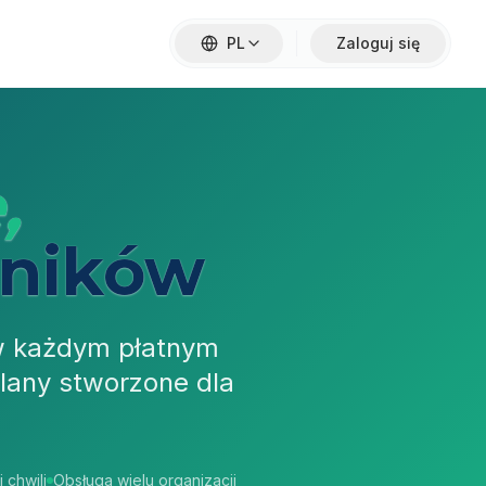
PL
Zaloguj się
,
wników
 w każdym płatnym
Plany stworzone dla
 chwili
Obsługa wielu organizacji