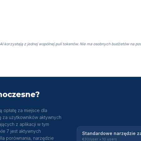
AI korzystają z jednej wspólnej puli tokenów. Nie ma osobnych budżetów na po
noczesne?
ą opłatę za miejsce dla
tę za użytkowników aktywnych
jących z aplikacji w tym
le 7 jest aktywnych
Standardowe narzędzie z
 Dla porównania, narzędzie
€30
/user
×
10
users