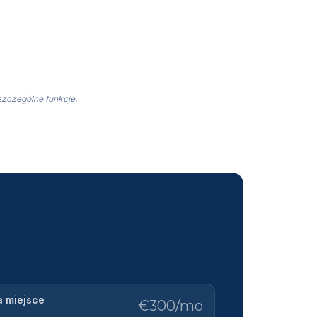
szczególne funkcje.
a miejsce
€300
/mo